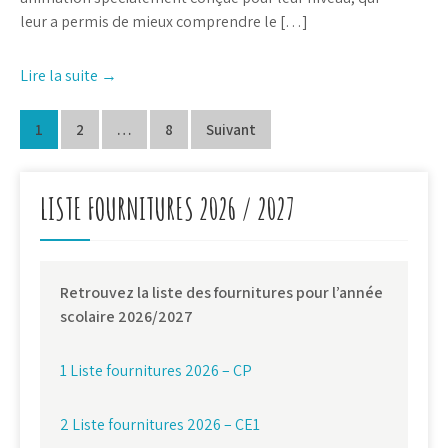
leur a permis de mieux comprendre le […]
Lire la suite →
Navigation
1
2
…
8
Suivant
des
articles
LISTE FOURNITURES 2026 / 2027
Retrouvez la liste des fournitures pour l’année
scolaire 2026/2027
1 Liste fournitures 2026 – CP
2 Liste fournitures 2026 – CE1