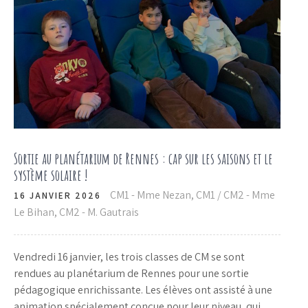
Sortie au planétarium de Rennes : cap sur les saisons et le
système solaire !
CM1 - Mme Nezan
,
CM1 / CM2 - Mme
16 JANVIER 2026
Le Bihan
,
CM2 - M. Gautrais
Vendredi 16 janvier, les trois classes de CM se sont
rendues au planétarium de Rennes pour une sortie
pédagogique enrichissante. Les élèves ont assisté à une
animation spécialement conçue pour leur niveau, qui