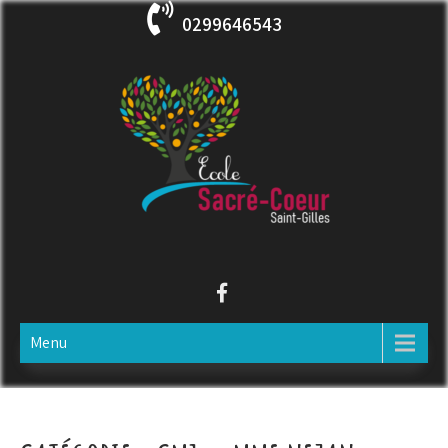
Skip
0299646543
to
content
ECOLE SACRE COEUR
Saint-Gilles
Menu