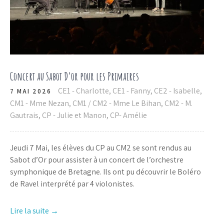
Concert au Sabot D’or pour les Primaires
CE1 - Charlotte
,
CE1 - Fanny
,
CE2 - Isabelle
,
7 MAI 2026
CM1 - Mme Nezan
,
CM1 / CM2 - Mme Le Bihan
,
CM2 - M.
Gautrais
,
CP - Julie et Manon
,
CP- Amélie
Jeudi 7 Mai, les élèves du CP au CM2 se sont rendus au
Sabot d’Or pour assister à un concert de l’orchestre
symphonique de Bretagne. Ils ont pu découvrir le Boléro
de Ravel interprété par 4 violonistes.
Lire la suite →