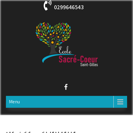
Skip
0299646543
to
content
ECOLE SACRE COEUR
Saint-Gilles
Menu