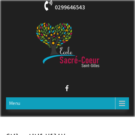
Skip
0299646543
to
content
ECOLE SACRE COEUR
Saint-Gilles
Menu