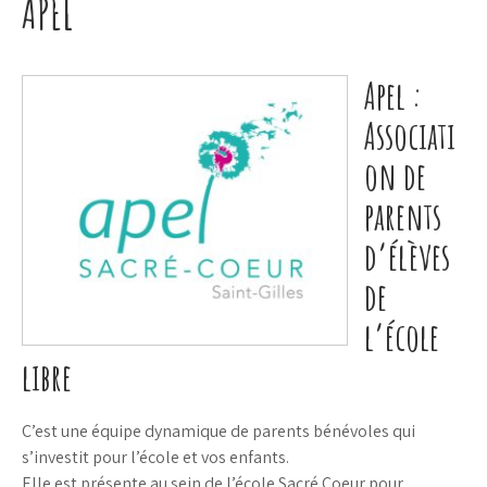
APEL
Apel :
Associati
on de
parents
d’élèves
de
l’école
libre
C’est une équipe dynamique de parents bénévoles qui
s’investit pour l’école et vos enfants.
Elle est présente au sein de l’école Sacré Coeur pour