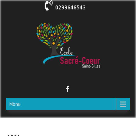
Skip
0299646543
to
content
ECOLE SACRE COEUR
Saint-Gilles
Menu