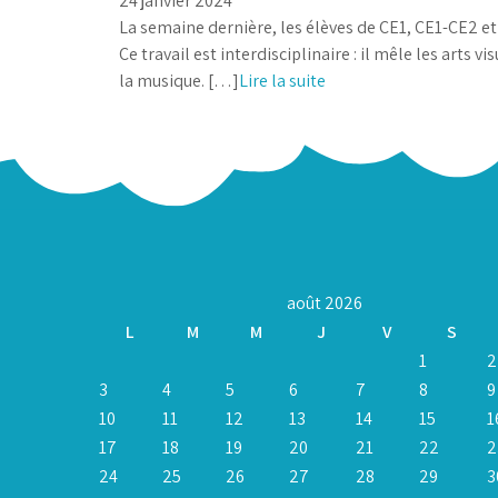
24 janvier 2024
La semaine dernière, les élèves de CE1, CE1-CE2 et 
Ce travail est interdisciplinaire : il mêle les arts v
la musique. […]
Lire la suite
août 2026
L
M
M
J
V
S
1
2
3
4
5
6
7
8
9
10
11
12
13
14
15
1
17
18
19
20
21
22
2
24
25
26
27
28
29
3