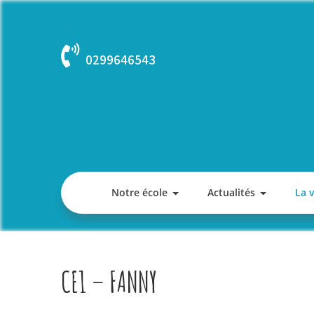
Skip
to
content
0299646543
Notre école
Actualités
La 
CE1 – FANNY