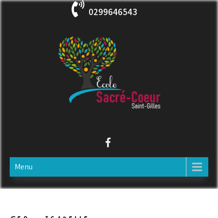
Skip
0299646543
to
content
ECOLE SACRE COEUR
Saint-Gilles
Menu