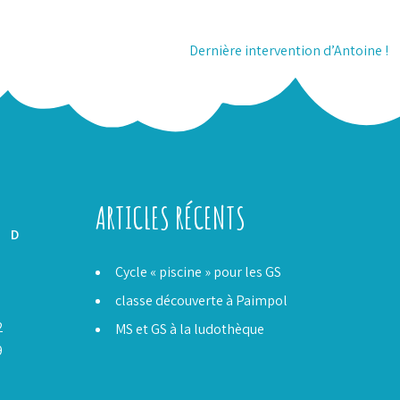
Dernière intervention d’Antoine !
ARTICLES RÉCENTS
D
Cycle « piscine » pour les GS
classe découverte à Paimpol
5
2
MS et GS à la ludothèque
9