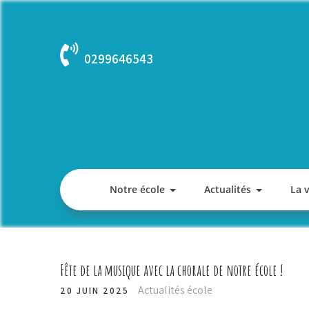
Skip
to
content
0299646543
Notre école
Actualités
La 
Fête de la musique avec la chorale de notre école !
Actualités école
20 JUIN 2025