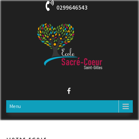
Skip
0299646543
to
content
ECOLE SACRE COEUR
Saint-Gilles
Menu