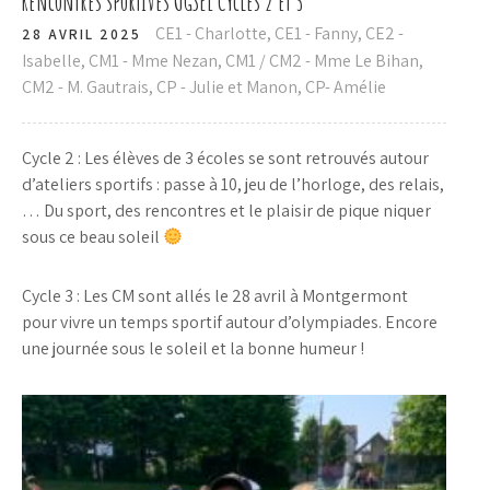
Rencontres sportives UGSEL Cycles 2 et 3
CE1 - Charlotte
,
CE1 - Fanny
,
CE2 -
28 AVRIL 2025
Isabelle
,
CM1 - Mme Nezan
,
CM1 / CM2 - Mme Le Bihan
,
CM2 - M. Gautrais
,
CP - Julie et Manon
,
CP- Amélie
Cycle 2 : Les élèves de 3 écoles se sont retrouvés autour
d’ateliers sportifs : passe à 10, jeu de l’horloge, des relais,
… Du sport, des rencontres et le plaisir de pique niquer
sous ce beau soleil
Cycle 3 : Les CM sont allés le 28 avril à Montgermont
pour vivre un temps sportif autour d’olympiades. Encore
une journée sous le soleil et la bonne humeur !