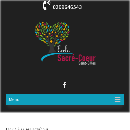
Skip
0299646543
to
content
ECOLE SACRE COEUR
Saint-Gilles
Menu