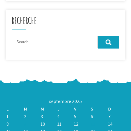
RECHERCHE
septembre 2025
L
M
M
J
V
S
D
1
2
3
4
5
6
7
8
9
10
11
12
13
14