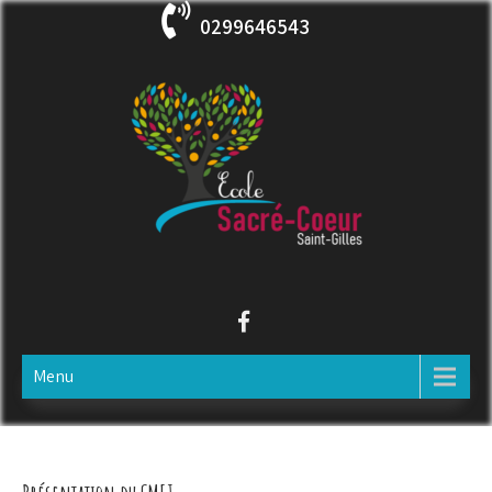
Skip
0299646543
to
content
ECOLE SACRE COEUR
Saint-Gilles
Menu