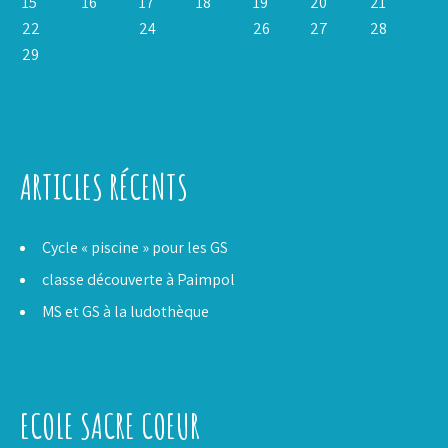
15
16
17
18
19
20
21
22
23
24
25
26
27
28
29
30
« Juil
Oct »
ARTICLES RÉCENTS
Cycle « piscine » pour les GS
classe découverte à Paimpol
MS et GS à la ludothèque
ECOLE SACRE COEUR