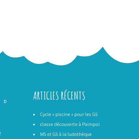
ARTICLES RÉCENTS
D
Cycle « piscine » pour les GS
classe découverte à Paimpol
5
2
MS et GS à la ludothèque