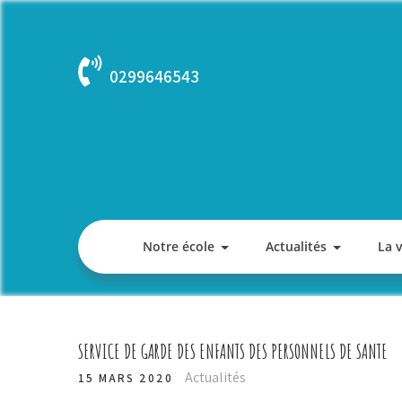
Skip
to
content
0299646543
Notre école
Actualités
La 
SERVICE DE GARDE DES ENFANTS DES PERSONNELS DE SANTE
Actualités
15 MARS 2020