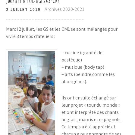
JOURNÉE D’ÉCHANGES GS-CM1
Archives 2020-2021
2 JUILLET 2019
Mardi 2 juillet, les GS et les CM1 se sont mélangés pour
vivre 3 temps d’ateliers :
– cuisine (granité de
pastèque)
– musique (body tap)
– arts (peindre comme les
aborigènes).
Ils ont ensuite échangé sur
leur projet « tour du monde »
et ont interprété des chants
anglais, maoris et espagnols.
Ce temps a été apprécié et
chacun a pu apprendre de ses