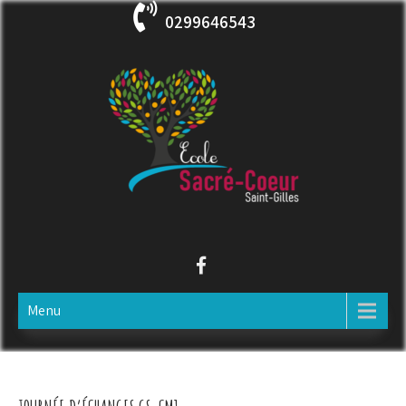
Skip
0299646543
to
content
ECOLE SACRE COEUR
Saint-Gilles
Menu