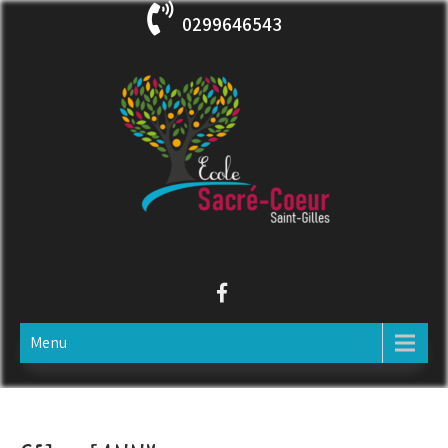
Skip
0299646543
to
content
ECOLE SACRE COEUR
Saint-Gilles
Menu