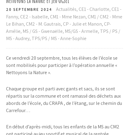
Nettoyons la nature et Jeu UGSEL
Actualités
,
CE1 - Charlotte
,
CE1 -
20 SEPTEMBRE 2024
Fanny
,
CE2 - Isabelle
,
CM1 - Mme Nezan
,
CM1 / CM2 - Mme
Le Bihan
,
CM2 - M. Gautrais
,
CP - Julie et Manon
,
CP-
Amélie
,
MS / GS - Gwenaëlle
,
MS/GS - Armelle
,
TPS / PS /
MS - Audrey
,
TPS/PS / MS - Anne-Sophie
Ce vendredi 20 septembre, tous les élèves de l’école se
sont mobilisés pour participer à l’opération annuelle «
Nettoyons la Nature ».
Chaque groupe est parti avec gants et sacs, ils se sont
répartis sur la commune et ont ramassé des déchets aux
abords de l’école, du CRAPA , de l’étang, sur le chemin du
Carrefour…
En début d’après-midi, tous les enfants de la MS au CM2
ont participé au jeu sportif et musical de la rentrée