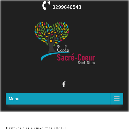
Skip
0299646543
to
content
ECOLE SACRE COEUR
Saint-Gilles
Menu