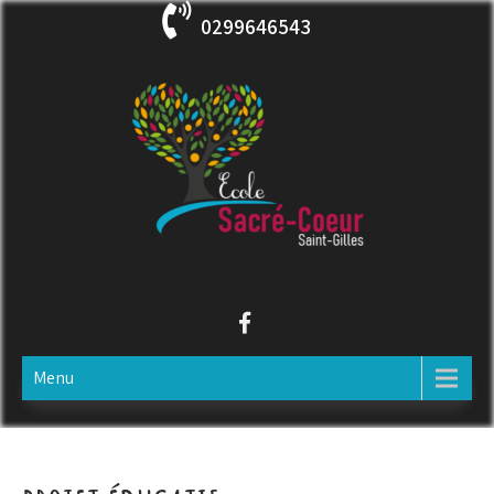
Skip
0299646543
to
content
ECOLE SACRE COEUR
Saint-Gilles
Menu