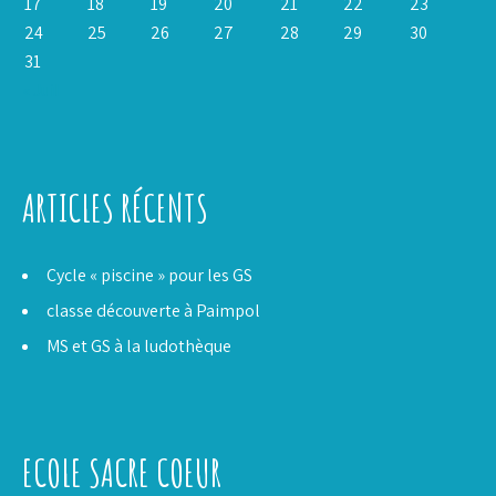
17
18
19
20
21
22
23
24
25
26
27
28
29
30
31
« Juil
ARTICLES RÉCENTS
Cycle « piscine » pour les GS
classe découverte à Paimpol
MS et GS à la ludothèque
ECOLE SACRE COEUR