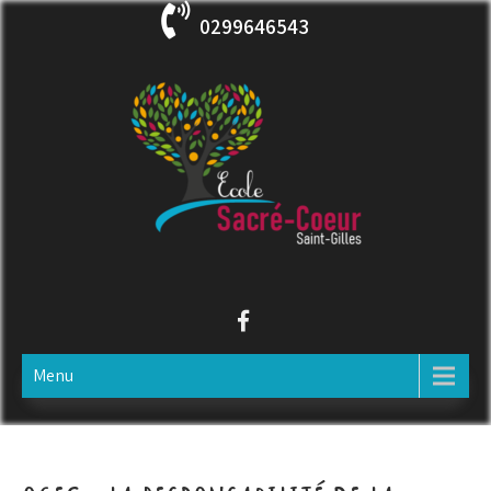
Skip
0299646543
to
content
ECOLE SACRE COEUR
Saint-Gilles
Menu