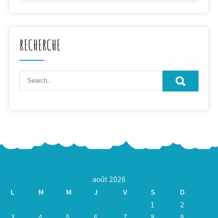
RECHERCHE
août 2026
L
M
M
J
V
S
D
1
2
3
4
5
6
7
8
9