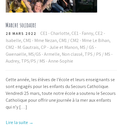
Marche solidaire
CE1 - Charlotte
,
CE1 - Fanny
,
CE2 -
28 MARS 2022
Isabelle
,
CM1 - Mme Nezan
,
CM1 / CM2 - Mme Le Bihan
,
CM2 - M. Gautrais
,
CP - Julie et Manon
,
MS / GS -
Gwenaëlle
,
MS/GS - Armelle
,
Non classé
,
TPS / PS / MS -
Audrey
,
TPS/PS / MS - Anne-Sophie
Cette année, les élèves de l’école et leurs enseignants se
sont engagés pour les enfants du Secours Catholique.
Vendredi 25 mars, toute notre école a soutenu le Secours
Catholique pour offrir une journée à la mer aux enfants
qui n’y […]
Lire la suite →