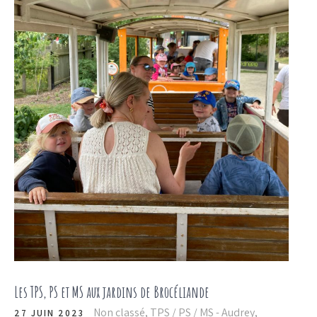
Les TPS, PS et MS aux jardins de Brocéliande
Non classé
,
TPS / PS / MS - Audrey
,
27 JUIN 2023