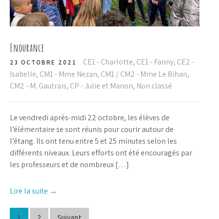
Endurance
CE1 - Charlotte
,
CE1 - Fanny
,
CE2 -
23 OCTOBRE 2021
Isabelle
,
CM1 - Mme Nezan
,
CM1 / CM2 - Mme Le Bihan
,
CM2 - M. Gautrais
,
CP - Julie et Manon
,
Non classé
Le vendredi après-midi 22 octobre, les élèves de
l’élémentaire se sont réunis pour courir autour de
l’étang. Ils ont tenu entre 5 et 25 minutes selon les
différents niveaux. Leurs efforts ont été encouragés par
les professeurs et de nombreux […]
Lire la suite →
1
2
Suivant