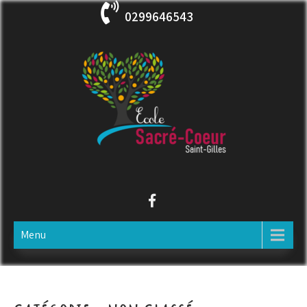
Skip
0299646543
to
content
ECOLE SACRE COEUR
Saint-Gilles
Menu