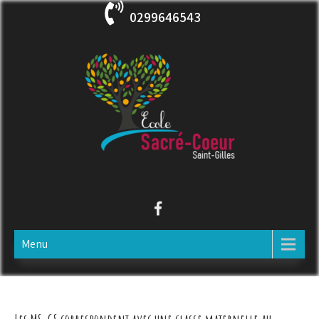
Skip
0299646543
to
content
ECOLE SACRE COEUR
Saint-Gilles
Menu