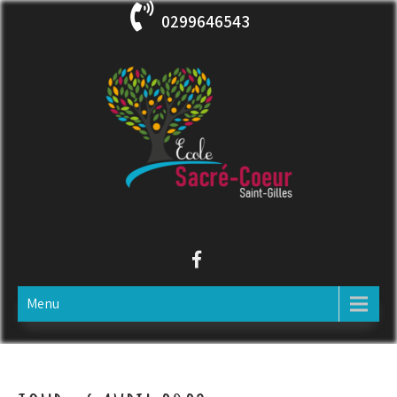
Skip
0299646543
to
content
ECOLE SACRE COEUR
Saint-Gilles
Menu