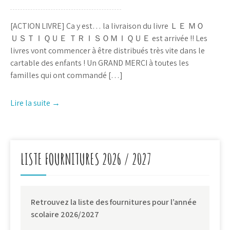
[ACTION LIVRE] Ça y est… la livraison du livre ＬＥ ＭＯ
ＵＳＴＩＱＵＥ ＴＲＩＳＯＭＩＱＵＥ est arrivée !! Les
livres vont commencer à être distribués très vite dans le
cartable des enfants ! Un GRAND MERCI à toutes les
familles qui ont commandé […]
Lire la suite →
LISTE FOURNITURES 2026 / 2027
Retrouvez la liste des fournitures pour l’année
scolaire 2026/2027