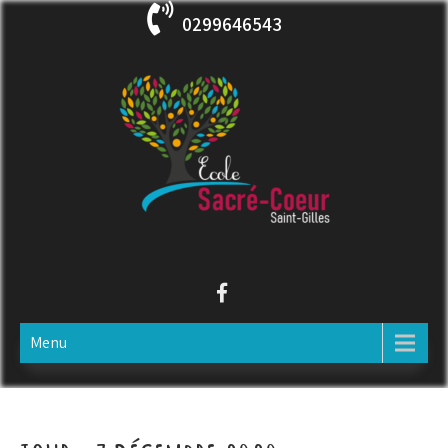
Skip
0299646543
to
content
ECOLE SACRE COEUR
Saint-Gilles
Menu