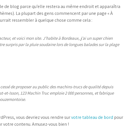
cle de blog parce qu’elle restera au même endroit et apparaîtra
s thèmes). La plupart des gens commencent par une page « À
 pourrait ressembler à quelque chose comme cela :
cteur, et voici mon site. J’habite à Bordeaux, j’ai un super chien
tre surpris par la pluie soudaine lors de longues balades sur la plage
a cessé de proposer au public des machins-trucs de qualité depuis
-et-Isson, 123 Machin Truc emploie 2 000 personnes, et fabrique
bouzemontoise.
ordPress, vous devriez vous rendre sur
votre tableau de bord
pour
r votre contenu. Amusez-vous bien !