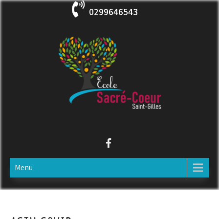
Skip
0299646543
to
content
ECOLE SACRE COEUR
Saint-Gilles
Menu