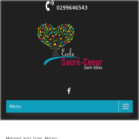
Skip
0299646543
to
content
ECOLE SACRE COEUR
Saint-Gilles
Menu