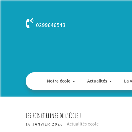
Skip
to
content
0299646543
Notre école
Actualités
La 
Les rois et reines de l’école !
Actualités école
16 JANVIER 2026