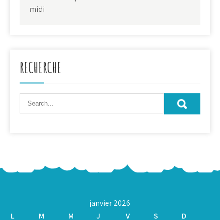
midi
RECHERCHE
janvier 2026
L
M
M
J
V
S
D