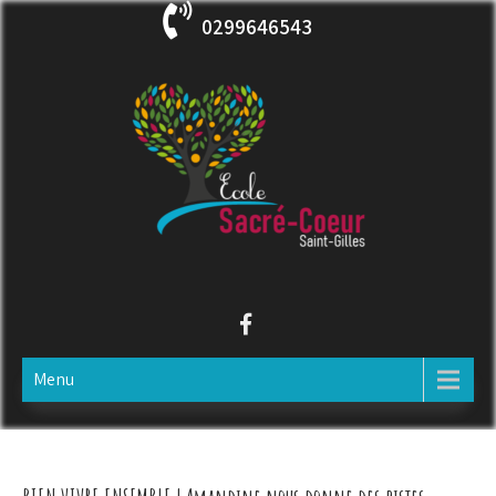
Skip
0299646543
to
content
ECOLE SACRE COEUR
Saint-Gilles
Menu