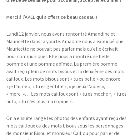
Une belle semaine pour accueillir, accepter et aimer !
Merci à l’APEL qui a offert ce beau cadeau !
Lundi 12 janvier, nous avons rencontré Amandine et
Mauricette dans la yourte. Amadine nous a expliqué que
Mauricette ne pouvait pas parler mais qu’elle écrivait
pour communiquer. Elle nous a montré une belle
pomme et une pomme abîmée. La première pomme
avait reçu plein de mots bisous et la deuxième des mots
cailloux. Les mots bisous sont « tu es belle » ou encore
« je t’aime », « tu es gentille », « je peux t’aider »,
« merci »… Les mots cailloux sont « tu es moche », « tu es
nul », « tu n’es plus ma copine »…
On a ensuite rangé les photos des enfants ayant reçu des
mots cailloux ou des mots bisous sous les personnages
de monsieur Bisou et monsieur Caillou pour parler de