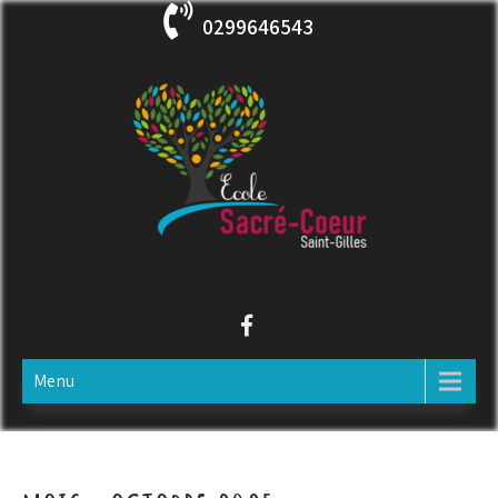
Skip
0299646543
to
content
ECOLE SACRE COEUR
Saint-Gilles
Menu