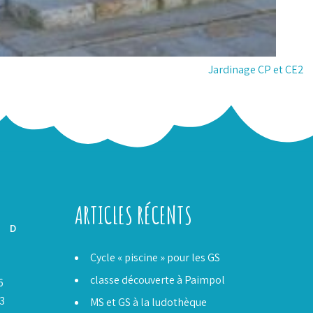
Jardinage CP et CE2
ARTICLES RÉCENTS
D
Cycle « piscine » pour les GS
classe découverte à Paimpol
6
3
MS et GS à la ludothèque