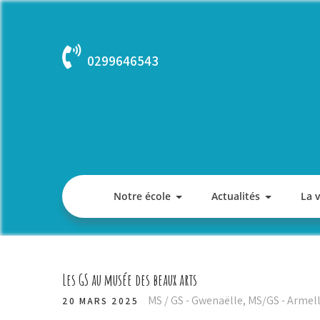
Skip
to
content
0299646543
Notre école
Actualités
La 
Les GS au musée des beaux arts
MS / GS - Gwenaëlle
,
MS/GS - Armel
20 MARS 2025