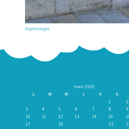
Navigation
Sophrologie
de
l’article
mars 2025
L
M
M
J
V
S
1
2
3
4
5
6
7
8
9
10
11
12
13
14
15
1
17
18
19
20
21
22
2