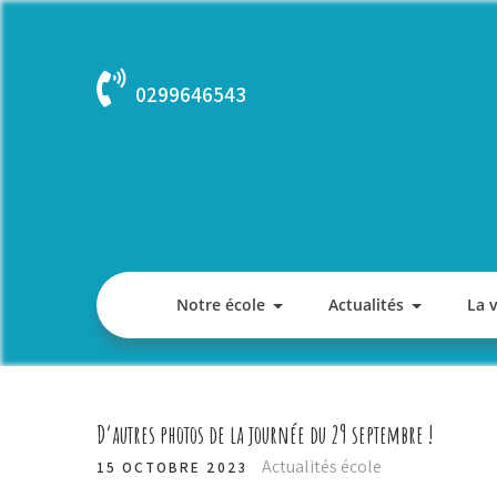
Skip
to
content
0299646543
Notre école
Actualités
La 
D’autres photos de la journée du 29 septembre !
Actualités école
15 OCTOBRE 2023