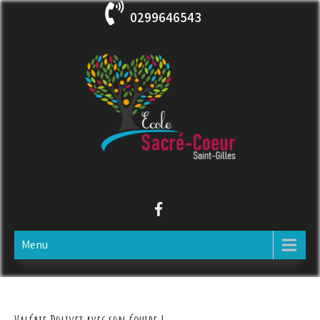
Skip
0299646543
to
content
ECOLE SACRE COEUR
Saint-Gilles
Menu