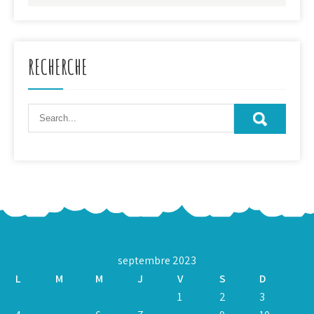
RECHERCHE
septembre 2023
L
M
M
J
V
S
D
1
2
3