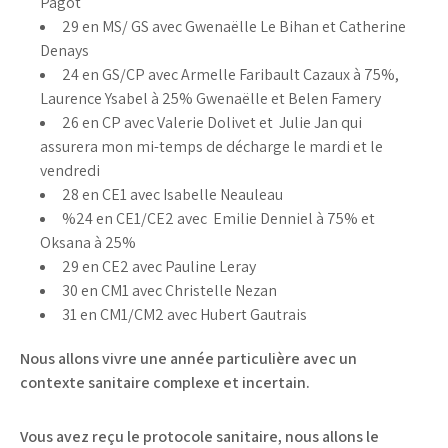
Pagot
29 en MS/ GS avec Gwenaëlle Le Bihan et Catherine
Denays
24 en GS/CP avec Armelle Faribault Cazaux à 75%,
Laurence Ysabel à 25% Gwenaëlle et Belen Famery
26 en CP avec Valerie Dolivet et Julie Jan qui
assurera mon mi-temps de décharge le mardi et le
vendredi
28 en CE1 avec Isabelle Neauleau
%24 en CE1/CE2 avec Emilie Denniel à 75% et
Oksana à 25%
29 en CE2 avec Pauline Leray
30 en CM1 avec Christelle Nezan
31 en CM1/CM2 avec Hubert Gautrais
Nous allons vivre une année particulière avec un
contexte sanitaire complexe et incertain.
Vous avez reçu le protocole sanitaire, nous allons le