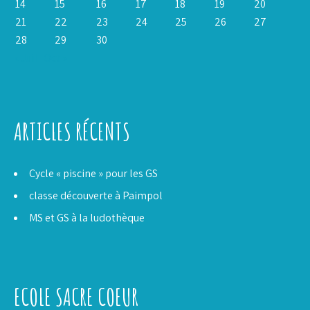
14
15
16
17
18
19
20
21
22
23
24
25
26
27
28
29
30
« Juil
Oct »
ARTICLES RÉCENTS
Cycle « piscine » pour les GS
classe découverte à Paimpol
MS et GS à la ludothèque
ECOLE SACRE COEUR