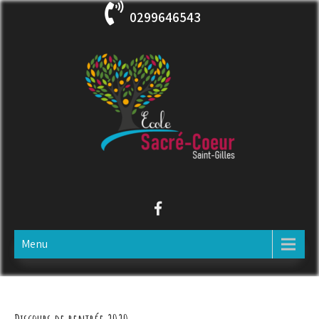
Skip
0299646543
to
content
ECOLE SACRE COEUR
Saint-Gilles
Menu