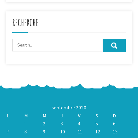
RECHERCHE
septembre 2020
L
M
M
J
V
S
D
1
2
3
4
5
6
7
8
9
10
11
12
13