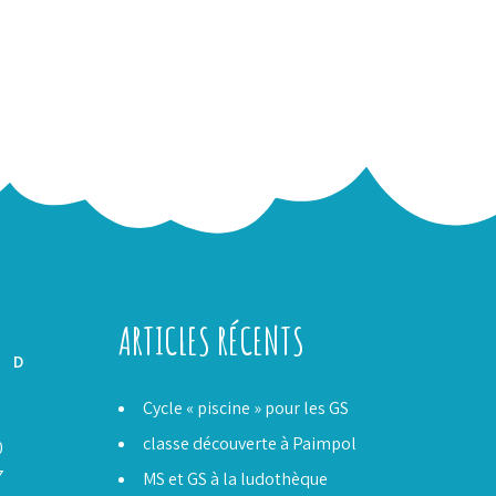
ARTICLES RÉCENTS
D
Cycle « piscine » pour les GS
3
classe découverte à Paimpol
0
7
MS et GS à la ludothèque